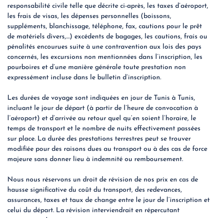
responsabilité civile telle que décrite ci-après, les taxes d’aéroport,
les frais de visas, les dépenses personnelles (boissons,
suppléments, blanchissage, téléphone, fax, cautions pour le prêt
de matériels divers,…) excédents de bagages, les cautions, frais ou
pénalités encourues suite à une contravention aux lois des pays
concernés, les excursions non mentionnées dans l’inscription, les
pourboires et d’une manière générale toute prestation non
expressément incluse dans le bulletin d’inscription.
Les durées de voyage sont indiquées en jour de Tunis à Tunis,
incluant le jour de départ (à partir de l’heure de convocation à
l’aéroport) et d’arrivée au retour quel qu’en soient l’horaire, le
temps de transport et le nombre de nuits effectivement passées
sur place. La durée des prestations terrestres peut se trouver
modifiée pour des raisons dues au transport ou à des cas de force
majeure sans donner lieu à indemnité ou remboursement.
Nous nous réservons un droit de révision de nos prix en cas de
hausse significative du coût du transport, des redevances,
assurances, taxes et taux de change entre le jour de l’inscription et
celui du départ. La révision interviendrait en répercutant