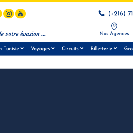
(+216) 7
e votre évasion ...
Nos Agences
n Tunisie
Voyages
Circuits
Billetterie
Gro