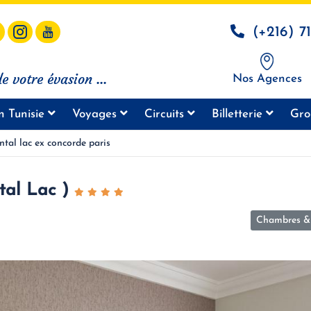
(+216) 7
e votre évasion ...
Nos Agences
n Tunisie
Voyages
Circuits
Billetterie
Gro
ntal lac ex concorde paris
tal Lac )
Chambres & 