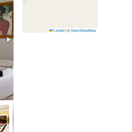
Leaflet
|
©
OpenStreetMap