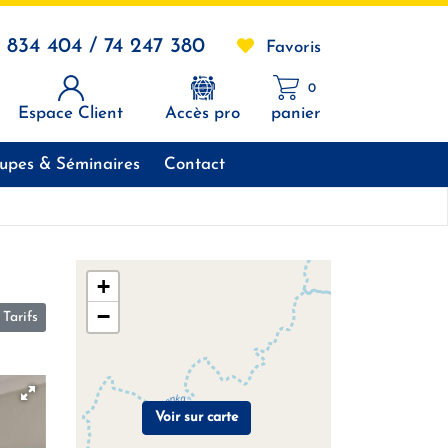
1 834 404 / 74 247 380
Favoris
0
Espace Client
Accès pro
panier
upes & Séminaires
Contact
+
−
Tarifs
Voir sur carte