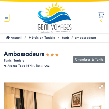
0
Accueil
Hôtels en Tunisie
tunis
ambassadeurs
Ambassadeurs
Chambres & Tarifs
Tunis, Tunisie
75 Avenue Taieb M'Hiri, Tunis 1002