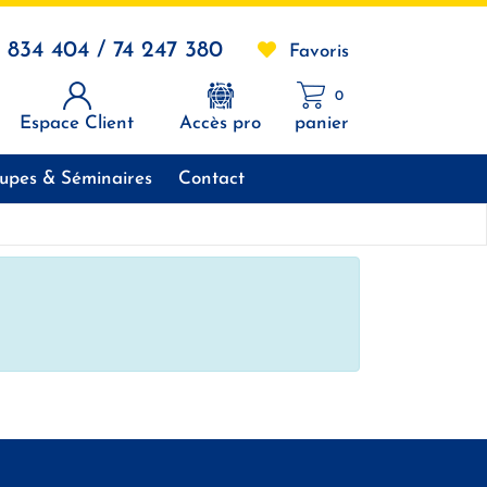
1 834 404 / 74 247 380
Favoris
0
Espace Client
Accès pro
panier
upes & Séminaires
Contact