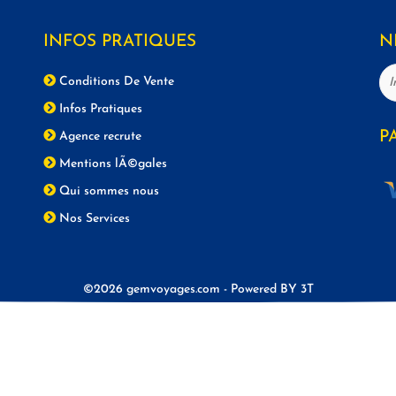
INFOS PRATIQUES
N
Conditions De Vente
Infos Pratiques
P
Agence recrute
Mentions lÃ©gales
Qui sommes nous
Nos Services
©2026 gemvoyages.com -
Powered BY
3T